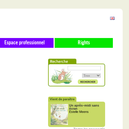
Espace professionnel
Rights
Un après–midi sans
écran
Estelle Meens