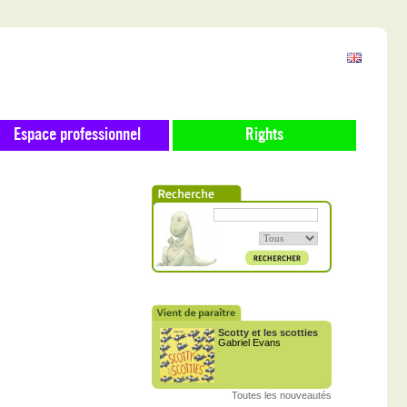
Espace professionnel
Rights
Scotty et les scotties
Gabriel Evans
Toutes les nouveautés