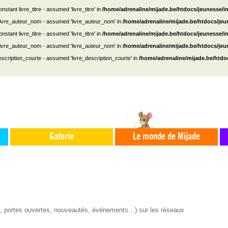
nstant livre_titre - assumed 'livre_titre' in
/home/adrenaline/mijade.be/htdocs/jeunesse/i
 livre_auteur_nom - assumed 'livre_auteur_nom' in
/home/adrenaline/mijade.be/htdocs/je
nstant livre_titre - assumed 'livre_titre' in
/home/adrenaline/mijade.be/htdocs/jeunesse/i
 livre_auteur_nom - assumed 'livre_auteur_nom' in
/home/adrenaline/mijade.be/htdocs/je
escription_courte - assumed 'livre_description_courte' in
/home/adrenaline/mijade.be/htdo
Galerie
Le monde de Mijade
s, portes ouvertes, nouveautés, événements…) sur les réseaux