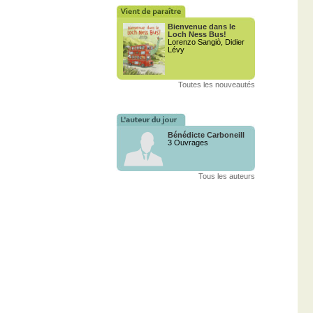
Bienvenue dans le
Loch Ness Bus!
Lorenzo Sangiò, Didier
Lévy
Toutes les nouveautés
Bénédicte Carboneill
3 Ouvrages
Tous les auteurs