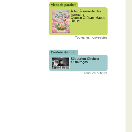
À la découverte des
humains
Quentin Gréban, Maude
De Bel
Toutes les nouveautés
Sébastien Chebret
4 Ouvrages
Tous les auteurs