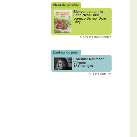
Bienvenue dans le
Loch Ness Bus!
Lorenzo Sangiò, Didier
Lévy
Toutes les nouveautés
Christine Naumann–
Villemin
12 Ouvrages
Tous les auteurs