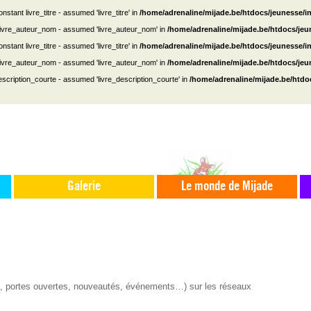
nstant livre_titre - assumed 'livre_titre' in
/home/adrenaline/mijade.be/htdocs/jeunesse/i
 livre_auteur_nom - assumed 'livre_auteur_nom' in
/home/adrenaline/mijade.be/htdocs/je
nstant livre_titre - assumed 'livre_titre' in
/home/adrenaline/mijade.be/htdocs/jeunesse/i
 livre_auteur_nom - assumed 'livre_auteur_nom' in
/home/adrenaline/mijade.be/htdocs/je
escription_courte - assumed 'livre_description_courte' in
/home/adrenaline/mijade.be/htdo
Galerie
Le monde de Mijade
s, portes ouvertes, nouveautés, événements…) sur les réseaux