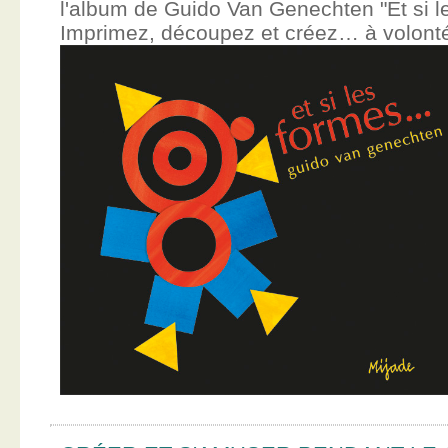
l'album de Guido Van Genechten "Et si 
Imprimez, découpez et créez… à volont