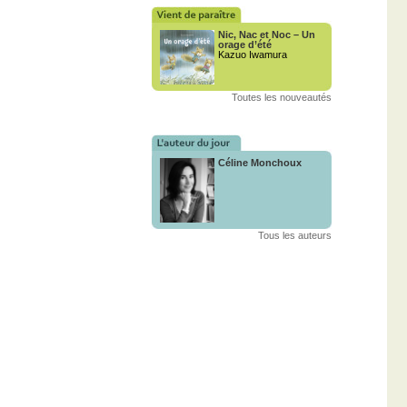
Nic‚ Nac et Noc – Un
orage d’été
Kazuo Iwamura
Toutes les nouveautés
Céline Monchoux
Tous les auteurs