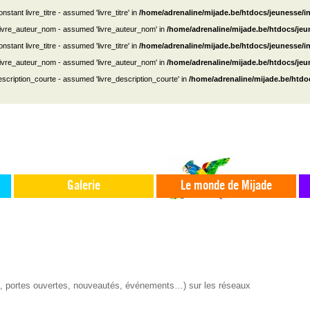
nstant livre_titre - assumed 'livre_titre' in
/home/adrenaline/mijade.be/htdocs/jeunesse/i
 livre_auteur_nom - assumed 'livre_auteur_nom' in
/home/adrenaline/mijade.be/htdocs/je
nstant livre_titre - assumed 'livre_titre' in
/home/adrenaline/mijade.be/htdocs/jeunesse/i
 livre_auteur_nom - assumed 'livre_auteur_nom' in
/home/adrenaline/mijade.be/htdocs/je
escription_courte - assumed 'livre_description_courte' in
/home/adrenaline/mijade.be/htdo
Galerie
Le monde de Mijade
s, portes ouvertes, nouveautés, événements…) sur les réseaux