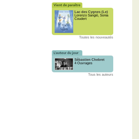
Lac des Cygnes (Le)
Lorenzo Sangiò, Sonia
Coudert
Toutes les nouveautés
Sébastien Chebret
4 Ouvrages
Tous les auteurs