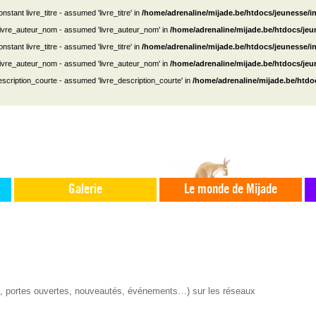
nstant livre_titre - assumed 'livre_titre' in
/home/adrenaline/mijade.be/htdocs/jeunesse/i
 livre_auteur_nom - assumed 'livre_auteur_nom' in
/home/adrenaline/mijade.be/htdocs/je
nstant livre_titre - assumed 'livre_titre' in
/home/adrenaline/mijade.be/htdocs/jeunesse/i
 livre_auteur_nom - assumed 'livre_auteur_nom' in
/home/adrenaline/mijade.be/htdocs/je
escription_courte - assumed 'livre_description_courte' in
/home/adrenaline/mijade.be/htdo
Galerie
Le monde de Mijade
s, portes ouvertes, nouveautés, événements…) sur les réseaux