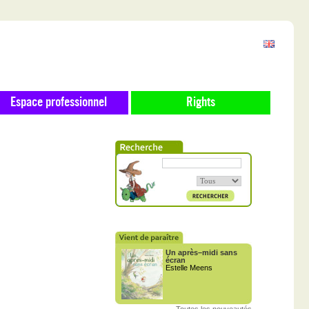
Espace professionnel
Rights
Un après–midi sans
écran
Estelle Meens