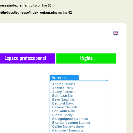
unesse/index_enfant.php
on line
88
be/htdocs/jeunesse/index_enfant.php
on line
92
Espace professionnel
Rights
Ancion
Nicolas
Andriat
Frank
Aubry
Florence
Balthazar
Nic
Beau
Sandrine
Bedford
David
Bellière
Charlotte
Ben Yadir
Nabil
Bloom
Becky
Bourguignon
Laurence
Brandenbourger
Laurent
Callier
Marie–Isabelle
Carboneill
Bénédicte