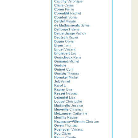
Cauchy
Véronique
Claire
Céline
Coran
Pierre
Corenblit
Rachel
Coudert
Sonia
De Bel
Maude
de Mathuisieulx
Sylvie
Delforge
Hélène
Delperdange
Patrick
Deutsch
Xavier
Dupin
Olivier
Elyan
Tom
Engel
Vincent
Englebert
Eric
Gouichoux
René
Grimaud
Michel
Gudule
Guinet
Cyril
Gunzig
Thomas
Honaker
Michel
Job
Armel
Karol
L.
Kavian
Eva
Keszei
Nicolas
Lejamtel
Lisa
Loupy
Christophe
Martinello
Jessica
Merveille
Christian
Metzmeyer
Catherine
Monfils
Nadine
Naumann–Villemin
Christine
Owen
Thomas
Poensgen
Vincent
Pog
Olivier
Raucy
Claude