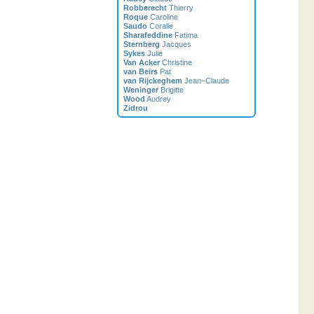
Robberecht
Thierry
Roque
Caroline
Saudo
Coralie
Sharafeddine
Fatima
Sternberg
Jacques
Sykes
Julie
Van Acker
Christine
van Beirs
Pat
van Rijckeghem
Jean–Claude
Weninger
Brigitte
Wood
Audrey
Zidrou