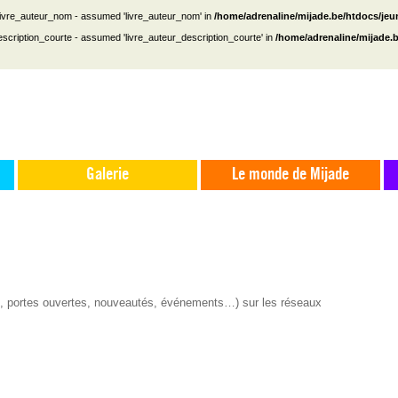
 livre_auteur_nom - assumed 'livre_auteur_nom' in
/home/adrenaline/mijade.be/htdocs/je
escription_courte - assumed 'livre_auteur_description_courte' in
/home/adrenaline/mijade.
Galerie
Le monde de Mijade
s, portes ouvertes, nouveautés, événements…) sur les réseaux