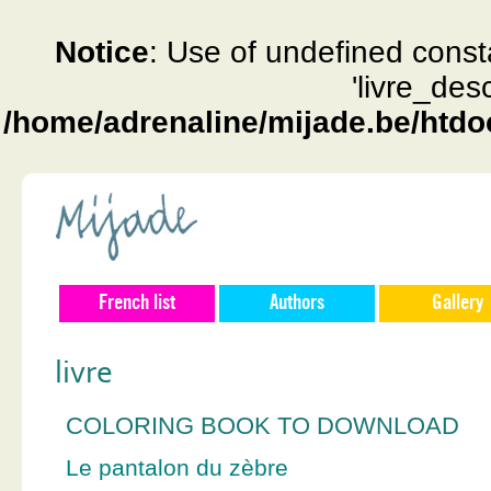
Notice
: Use of undefined const
'livre_des
/home/adrenaline/mijade.be/htdo
French list
Authors
Gallery
livre
COLORING BOOK TO DOWNLOAD
Le pantalon du zèbre