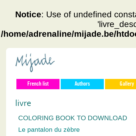
Notice
: Use of undefined const
'livre_des
/home/adrenaline/mijade.be/htdo
French list
Authors
Gallery
livre
COLORING BOOK TO DOWNLOAD
Le pantalon du zèbre