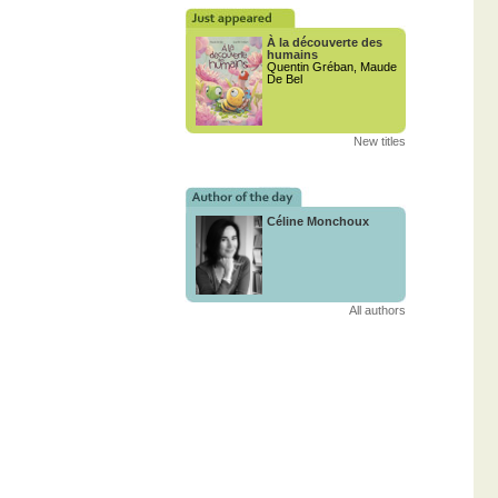
À la découverte des
humains
Quentin Gréban, Maude
De Bel
New titles
Céline Monchoux
All authors