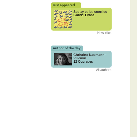
Scotty et les scotties
Gabriel Evans
New titles
Christine Naumann–
Villemin
12 Ouvrages
All authors