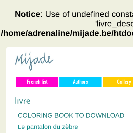
Notice
: Use of undefined const
'livre_des
/home/adrenaline/mijade.be/htdo
French list
Authors
Gallery
livre
COLORING BOOK TO DOWNLOAD
Le pantalon du zèbre