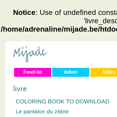
Notice
: Use of undefined const
'livre_des
/home/adrenaline/mijade.be/htdo
French list
Authors
Gallery
livre
COLORING BOOK TO DOWNLOAD
Le pantalon du zèbre