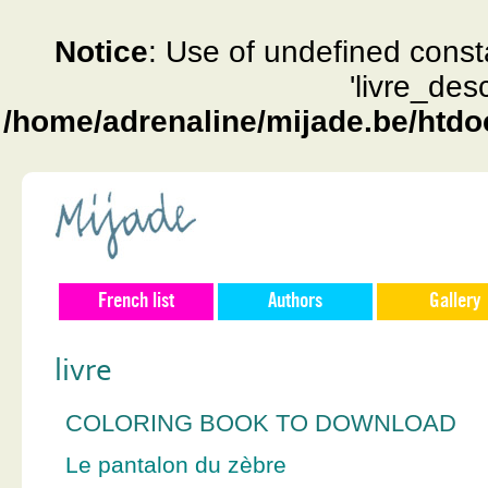
Notice
: Use of undefined const
'livre_des
/home/adrenaline/mijade.be/htdo
French list
Authors
Gallery
livre
COLORING BOOK TO DOWNLOAD
Le pantalon du zèbre