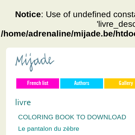
Notice
: Use of undefined const
'livre_des
/home/adrenaline/mijade.be/htdo
French list
Authors
Gallery
livre
COLORING BOOK TO DOWNLOAD
Le pantalon du zèbre