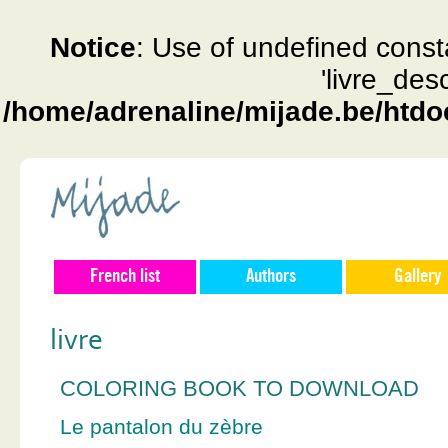
Notice
: Use of undefined const
'livre_des
/home/adrenaline/mijade.be/htdo
French list
Authors
Gallery
livre
COLORING BOOK TO DOWNLOAD
Le pantalon du zèbre