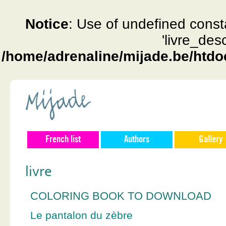
Notice
: Use of undefined const
'livre_des
/home/adrenaline/mijade.be/htdo
French list
Authors
Gallery
livre
COLORING BOOK TO DOWNLOAD
Le pantalon du zèbre