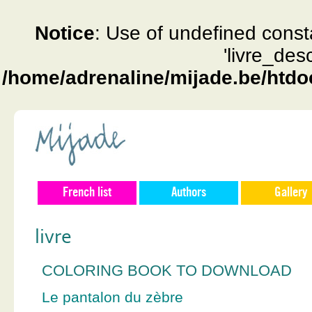
Notice
: Use of undefined const
'livre_des
/home/adrenaline/mijade.be/htdo
French list
Authors
Gallery
livre
COLORING BOOK TO DOWNLOAD
Le pantalon du zèbre