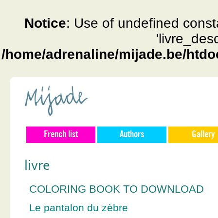
Notice
: Use of undefined const
'livre_des
/home/adrenaline/mijade.be/htdo
French list
Authors
Gallery
livre
COLORING BOOK TO DOWNLOAD
Le pantalon du zèbre