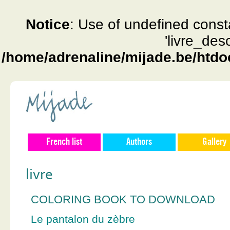
Notice
: Use of undefined const
'livre_des
/home/adrenaline/mijade.be/htdo
French list
Authors
Gallery
livre
COLORING BOOK TO DOWNLOAD
Le pantalon du zèbre