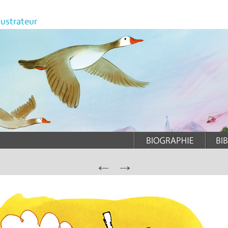
llustrateur
←
→